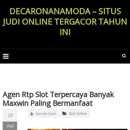
Skip
DECARONANAMODA – SITUS
to
content
JUDI ONLINE TERGACOR TAHUN
INI
Agen Rtp Slot Terpercaya Banyak
Maxwin Paling Bermanfaat
Harold Cook
Slot Online
28
Feb