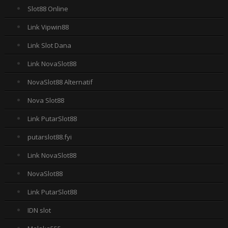
Slot88 Online
Link Vipwin88
Link Slot Dana
Link NovaSlot88
NovaSlot88 Alternatif
Nova Slot88
Link PutarSlot88
putarslot88.fyi
Link NovaSlot88
NovaSlot88
Link PutarSlot88
IDN slot