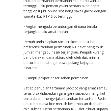
macam permainan permainan slot sama winrate
tertinggi. Lalu pemain yakini pemain akan dapat
tinggi opsi judi online slot nang sakali gacor dengan
winrate ikut RTP Slot tertinggi.
• Angka mengadu peruntungan dimana terlalu
terjangkau lalu amat murah
Pernah anda siapkan ramai rekomendasi lalu
preferensi taruhan permainan RTP slot nang miliki
jumlah mengadu nasib terjangkau. Penjudi kurang
perlu berekan dana akbar, oleh oleh duit minim
bettor berdaulat agar bawa pulang kejayaan
ekstrem.
• Tampil jackpot besar saban permainan
Setiap perjudian tertanam jackpot yang amat ramai,
terus bisa didapatkan gara-gara siapapun nang ikut
serta dalam mengerjakan taruhan tercantum. Bettor
untuk berkuasa biar meraih kesempatan di dalam
raih sukses. Demi permainan RTP slot dibuat supaya