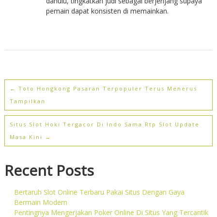
dahulu, tingkatkan judi sebagai berjenjang supaya
pemain dapat konsisten di memainkan.
←
Toto Hongkong Pasaran Terpopuler Terus Menerus
Tampilkan
Situs Slot Hoki Tergacor Di Indo Sama Rtp Slot Update
Masa Kini
→
Recent Posts
Bertaruh Slot Online Terbaru Pakai Situs Dengan Gaya
Bermain Modern
Pentingnya Mengerjakan Poker Online Di Situs Yang Tercantik