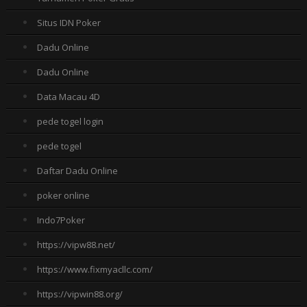
Situs IDN Poker
Dadu Online
Dadu Online
Data Macau 4D
pede togel login
pede togel
Daftar Dadu Online
poker online
Indo7Poker
https://vipw88.net/
https://www.fixmyacllc.com/
https://vipwin88.org/