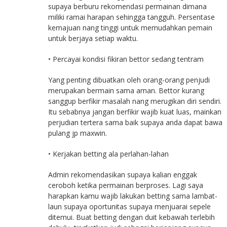
supaya berburu rekomendasi permainan dimana
miliki ramai harapan sehingga tangguh. Persentase
kemajuan nang tinggi untuk memudahkan pemain
untuk berjaya setiap waktu.
• Percayai kondisi fikiran bettor sedang tentram
Yang penting dibuatkan oleh orang-orang penjudi
merupakan bermain sama aman. Bettor kurang
sanggup berfikir masalah nang merugikan diri sendiri.
Itu sebabnya jangan berfikir wajib kuat luas, mainkan
perjudian tertera sama baik supaya anda dapat bawa
pulang jp maxwin.
• Kerjakan betting ala perlahan-lahan
Admin rekomendasikan supaya kalian enggak
ceroboh ketika permainan berproses. Lagi saya
harapkan kamu wajib lakukan betting sama lambat-
laun supaya oportunitas supaya menjuarai sepele
ditemui. Buat betting dengan duit kebawah terlebih