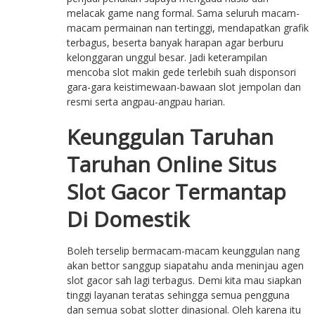
melacak game nang formal. Sama seluruh macam-
macam permainan nan tertinggi, mendapatkan grafik
terbagus, beserta banyak harapan agar berburu
kelonggaran unggul besar. Jadi keterampilan
mencoba slot makin gede terlebih suah disponsori
gara-gara keistimewaan-bawaan slot jempolan dan
resmi serta angpau-angpau harian.
Keunggulan Taruhan
Taruhan Online Situs
Slot Gacor Termantap
Di Domestik
Boleh terselip bermacam-macam keunggulan nang
akan bettor sanggup siapatahu anda meninjau agen
slot gacor sah lagi terbagus. Demi kita mau siapkan
tinggi layanan teratas sehingga semua pengguna
dan semua sobat slotter dinasional. Oleh karena itu