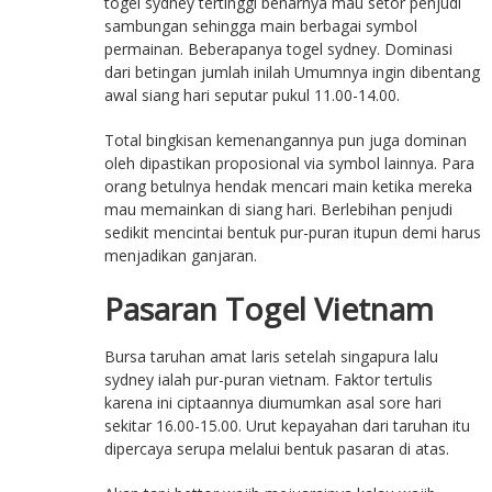
togel sydney tertinggi benarnya mau setor penjudi
sambungan sehingga main berbagai symbol
permainan. Beberapanya togel sydney. Dominasi
dari betingan jumlah inilah Umumnya ingin dibentang
awal siang hari seputar pukul 11.00-14.00.
Total bingkisan kemenangannya pun juga dominan
oleh dipastikan proposional via symbol lainnya. Para
orang betulnya hendak mencari main ketika mereka
mau memainkan di siang hari. Berlebihan penjudi
sedikit mencintai bentuk pur-puran itupun demi harus
menjadikan ganjaran.
Pasaran Togel Vietnam
Bursa taruhan amat laris setelah singapura lalu
sydney ialah pur-puran vietnam. Faktor tertulis
karena ini ciptaannya diumumkan asal sore hari
sekitar 16.00-15.00. Urut kepayahan dari taruhan itu
dipercaya serupa melalui bentuk pasaran di atas.