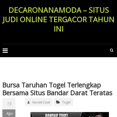
Skip
DECARONANAMODA – SITUS
to
content
JUDI ONLINE TERGACOR TAHUN
INI
Bursa Taruhan Togel Terlengkap
Bersama Situs Bandar Darat Teratas
Harold Cook
Togel
15
Agu