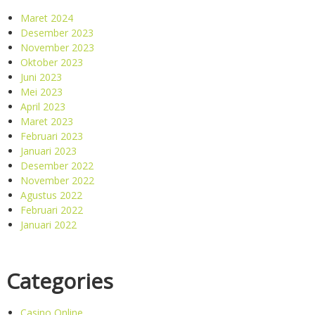
Maret 2024
Desember 2023
November 2023
Oktober 2023
Juni 2023
Mei 2023
April 2023
Maret 2023
Februari 2023
Januari 2023
Desember 2022
November 2022
Agustus 2022
Februari 2022
Januari 2022
Categories
Casino Online