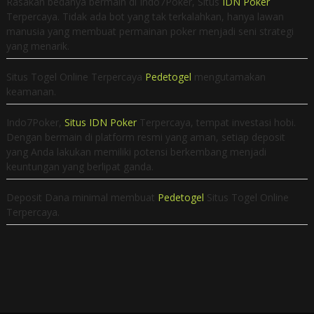
Rasakan bedanya bermain di Indo7Poker, Situs
IDN Poker
Terpercaya. Tidak ada bot yang tak terkalahkan, hanya lawan
manusia yang membuat permainan poker menjadi seni strategi
yang menarik.
Situs Togel Online Terpercaya
Pedetogel
mengutamakan
keamanan.
Indo7Poker,
Situs IDN Poker
Terpercaya, tempat investasi hobi.
Dengan bermain di platform resmi yang aman, setiap deposit
yang Anda lakukan memiliki potensi berkembang menjadi
keuntungan yang berlipat ganda.
Deposit Dana minimal membuat
Pedetogel
Situs Togel Online
Terpercaya.