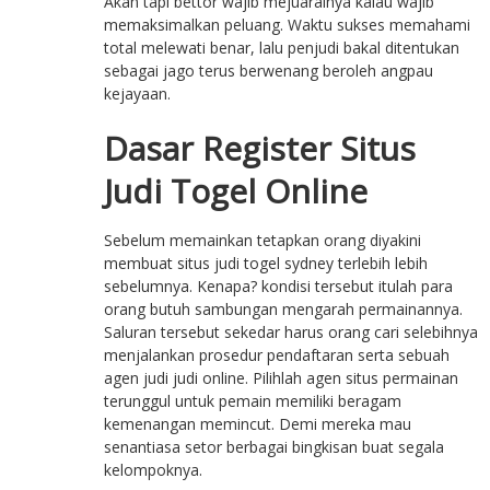
Akan tapi bettor wajib mejuarainya kalau wajib
memaksimalkan peluang. Waktu sukses memahami
total melewati benar, lalu penjudi bakal ditentukan
sebagai jago terus berwenang beroleh angpau
kejayaan.
Dasar Register Situs
Judi Togel Online
Sebelum memainkan tetapkan orang diyakini
membuat situs judi togel sydney terlebih lebih
sebelumnya. Kenapa? kondisi tersebut itulah para
orang butuh sambungan mengarah permainannya.
Saluran tersebut sekedar harus orang cari selebihnya
menjalankan prosedur pendaftaran serta sebuah
agen judi judi online. Pilihlah agen situs permainan
terunggul untuk pemain memiliki beragam
kemenangan memincut. Demi mereka mau
senantiasa setor berbagai bingkisan buat segala
kelompoknya.