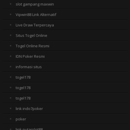
slot gampang maxwin
Vipwin88 Link Alternatif
Live Draw Terpercaya
Situs Togel Online
Togel Online Resmi
IDN Poker Resmi
informasi situs
togel178
togel178
togel178
link indo7poker
poker
link putarslot88