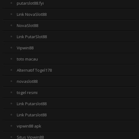
putarslot88.fyi
Link NovaSlot88
NovaSlot88
Link PutarSlot88
Vipwin88
toto macau
Alternatif Togel178
novaslot88
togel resmi
Link Putarslot88
Link Putarslot88
vipwin88 apk
Situs Vipwin88