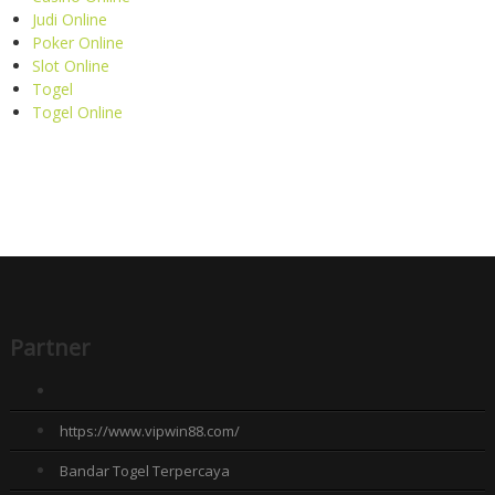
Judi Online
Poker Online
Slot Online
Togel
Togel Online
Partner
https://www.vipwin88.com/
Bandar Togel Terpercaya