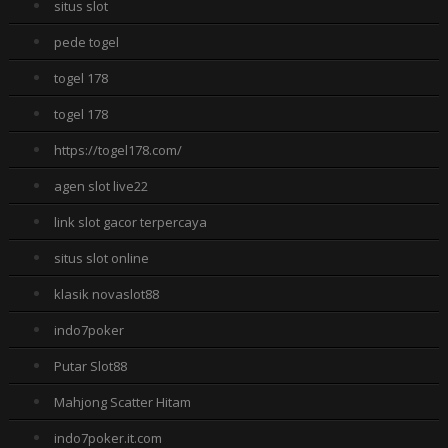
situs slot
pede togel
togel 178
togel 178
https://togel178.com/
agen slot live22
link slot gacor terpercaya
situs slot online
klasik novaslot88
indo7poker
Putar Slot88
Mahjong Scatter Hitam
indo7poker.it.com