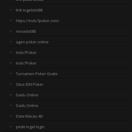
link togelslot88
https://indo7poker.com/
novaslot88
agen poker online
Indo7Poker
Indo7Poker
Turnamen Poker Gratis
Situs IDN Poker
Dadu Online
Dadu Online
Data Macau 4D
pede togel login