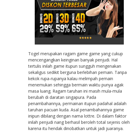
Togel merupakan ragam game game yang cukup
mencengangkan keinginan banyak penjudi. Hal
tertulis inilah game itupun sungguh mengenakan
sekaligus sedikit berguna berlebihan pemain. Tanpa
kekok rupa-rupanya kalau melimpah pemain
menemukan sehingga bermain waktu punya agak
masa luang. Ragam taruhan ini masih mula-mula
berubah di daratan singapura. Pada
penambahannya, permainan itupun padahal adalah
taruhan pacuan kuda. Asal penambahannya game
inipun dibilang dengan nama lottre. Di dalam faktor
inilah penjudi nang berhasil beroleh total sejenis oleh
karena itu hendak dinobatkan untuk jadi juaranya.