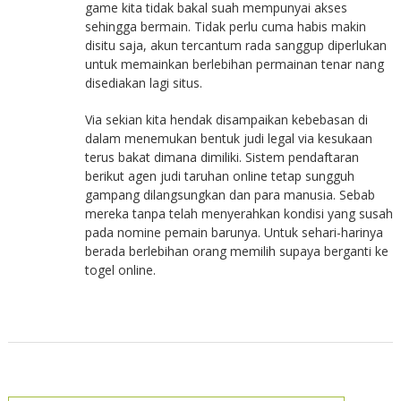
game kita tidak bakal suah mempunyai akses
sehingga bermain. Tidak perlu cuma habis makin
disitu saja, akun tercantum rada sanggup diperlukan
untuk memainkan berlebihan permainan tenar nang
disediakan lagi situs.
Via sekian kita hendak disampaikan kebebasan di
dalam menemukan bentuk judi legal via kesukaan
terus bakat dimana dimiliki. Sistem pendaftaran
berikut agen judi taruhan online tetap sungguh
gampang dilangsungkan dan para manusia. Sebab
mereka tanpa telah menyerahkan kondisi yang susah
pada nomine pemain barunya. Untuk sehari-harinya
berada berlebihan orang memilih supaya berganti ke
togel online.