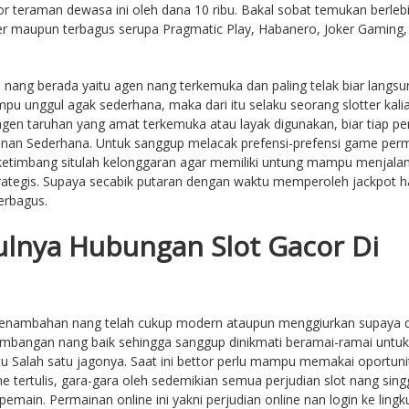
or teraman dewasa ini oleh dana 10 ribu. Bakal sobat temukan berleb
ler maupun terbagus serupa Pragmatic Play, Habanero, Joker Gaming,
ng berada yaitu agen nang terkemuka dan paling telak biar langsu
 unggul agak sederhana, maka dari itu selaku seorang slotter kali
 agen taruhan yang amat terkemuka atau layak digunakan, biar tiap p
 nan Sederhana. Untuk sanggup melacak prefensi-prefensi game per
 ketimbang situlah kelonggaran agar memiliki untung mampu menjala
rategis. Supaya secabik putaran dengan waktu memperoleh jackpot 
erbagus.
nya Hubungan Slot Gacor Di
penambahan nang telah cukup modern ataupun menggiurkan supaya d
embangan nang baik sehingga sanggup dinikmati beramai-ramai untuk 
tu Salah satu jagonya. Saat ini bettor perlu mampu memakai oportuni
ne tertulis, gara-gara oleh sedemikian semua perjudian slot nang sin
emain. Permainan online ini yakni perjudian online nan login ke ling