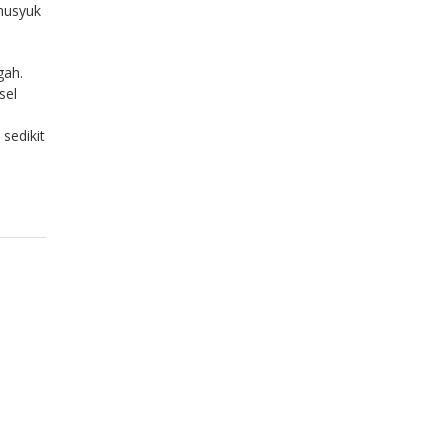
khusyuk
gah.
sel
sedikit