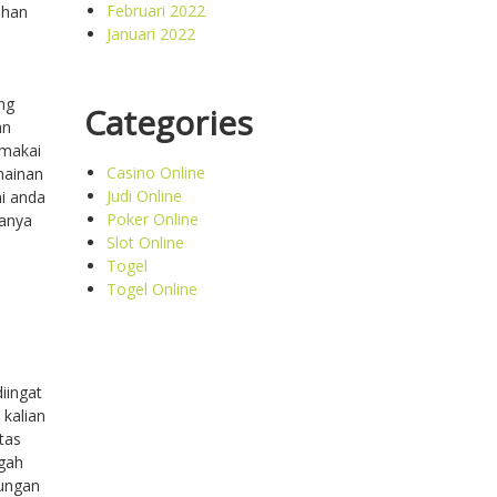
Februari 2022
ihan
Januari 2022
ng
Categories
an
emakai
Casino Online
mainan
Judi Online
ni anda
Poker Online
hanya
Slot Online
Togel
Togel Online
iingat
kalian
tas
ggah
kungan