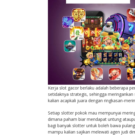
Kerja slot gacor berlaku adalah beberapa p
setidaknya strategis, sehingga meringankan
kalian acapkali juara dengan ringkasan-mer
Setiap slotter pokok mau mempunyai mering
dimana paham biar mendapat untung ataupun 
bagi banyak slotter untuk boleh bawa pulan
mampu kalian sajikan melewati agen judi di