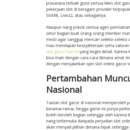
prasarana terbaik guna semua klien slot gac
pekerjaan slot di beragam provider terpopu
Slot88, Live22, atau sebagainya.
Maupun nang pokok semua agen permainan na
setor bagian buat orang-orang member mampu
mesti agar sanggup mencari seleksi-seleksi
mau mendapati kesejahteraan serta saluran
slot gacor hari ini
yang begini detail. Karena
bisa main dengan cara-cara dimana amat st
dengan menjalankan spin slot online gacor t
Pertambahan Muncul
Nasional
Tautan slot gacor di nasional memperoleh 
beramai-ramai, hingga game ini punya perk
boleh beroleh bagian sehingga oleh karena i
nang terkemuka daripada perjudian slot onli
akan menjadi pilihan dimana tepat sehingga p