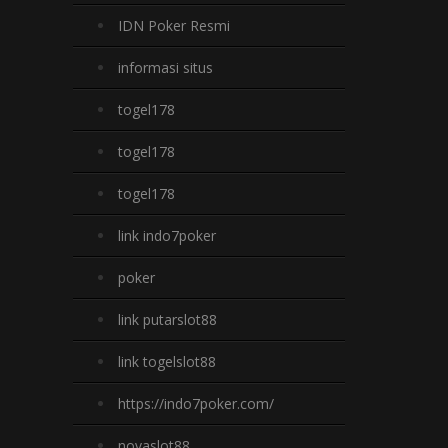
IDN Poker Resmi
informasi situs
togel178
togel178
togel178
link indo7poker
poker
link putarslot88
link togelslot88
https://indo7poker.com/
novaslot88