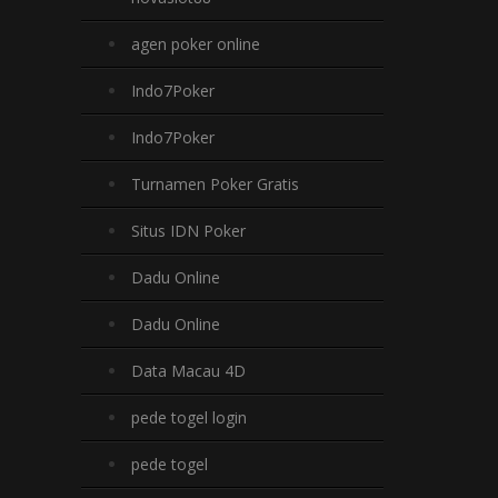
agen poker online
Indo7Poker
Indo7Poker
Turnamen Poker Gratis
Situs IDN Poker
Dadu Online
Dadu Online
Data Macau 4D
pede togel login
pede togel